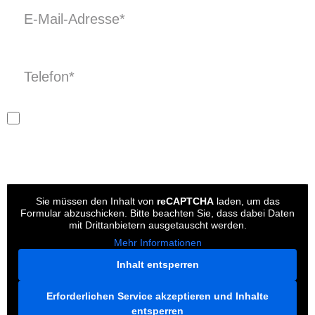
Ich willige der Verwendung meiner
personenbezogenen Daten nach Maßgabe der
Datenschutzerklärung
ein.
Sie müssen den Inhalt von
reCAPTCHA
laden, um das
Formular abzuschicken. Bitte beachten Sie, dass dabei Daten
mit Drittanbietern ausgetauscht werden.
Mehr Informationen
Inhalt entsperren
Erforderlichen Service akzeptieren und Inhalte
entsperren