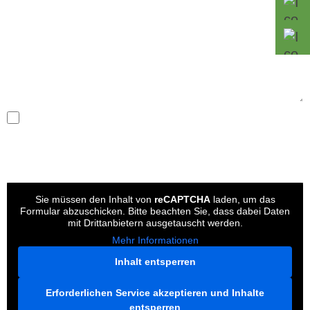
Ich willige der Verwendung meiner
personenbezogenen Daten nach Maßgabe der
Datenschutzerklärung
ein.
Sie müssen den Inhalt von
reCAPTCHA
laden, um das
Formular abzuschicken. Bitte beachten Sie, dass dabei Daten
mit Drittanbietern ausgetauscht werden.
Mehr Informationen
Inhalt entsperren
Erforderlichen Service akzeptieren und Inhalte
entsperren