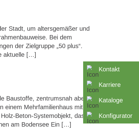
der Stadt, um altersgemäßer und
lzrahmenbauweise. Bei dem
gen der Zielgruppe „50 plus“.
 aktuelle […]
Kontakt
Karriere
nde Baustoffe, zentrumsnah aber
Kataloge
n einem Mehrfamilienhaus mit fünf
 Holz-Beton-Systemobjekt, das
Konfigurator
wohnen am Bodensee Ein […]